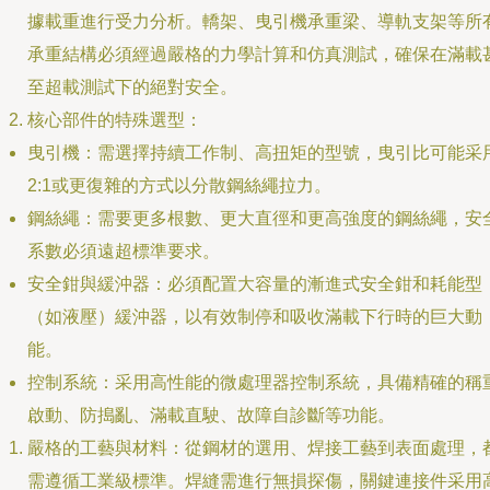
據載重進行受力分析。轎架、曳引機承重梁、導軌支架等所
承重結構必須經過嚴格的力學計算和仿真測試，確保在滿載
至超載測試下的絕對安全。
核心部件的特殊選型：
曳引機：需選擇持續工作制、高扭矩的型號，曳引比可能采
2:1或更復雜的方式以分散鋼絲繩拉力。
鋼絲繩：需要更多根數、更大直徑和更高強度的鋼絲繩，安
系數必須遠超標準要求。
安全鉗與緩沖器：必須配置大容量的漸進式安全鉗和耗能型
（如液壓）緩沖器，以有效制停和吸收滿載下行時的巨大動
能。
控制系統：采用高性能的微處理器控制系統，具備精確的稱
啟動、防搗亂、滿載直駛、故障自診斷等功能。
嚴格的工藝與材料：從鋼材的選用、焊接工藝到表面處理，
需遵循工業級標準。焊縫需進行無損探傷，關鍵連接件采用