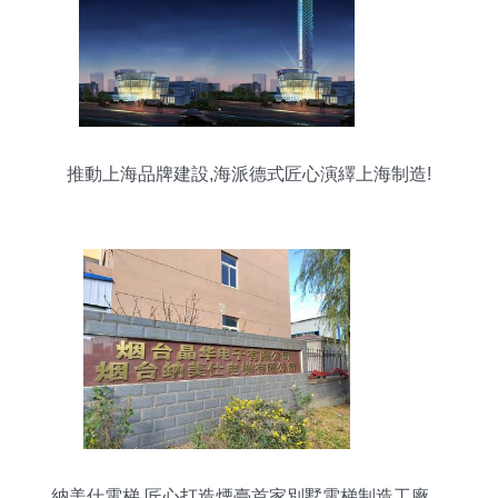
推動上海品牌建設,海派德式匠心演繹上海制造!
納美仕電梯 匠心打造煙臺首家別墅電梯制造工廠，