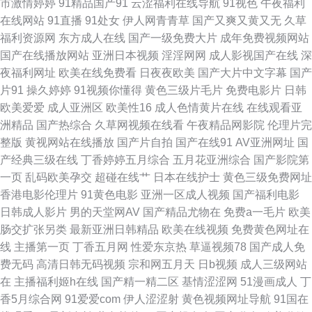
市激情婷婷
91精品国产91
云涩福利在线导航
91视色
午夜福利
在线网站
91直播
91处女
伊人网青青草
国产又爽又黄又无
久草
产综合系列 在线成人伊人就去操 91视频在线观看18 岛国精品在线 久久午夜
福利资源网
东方成人在线
国产一级免费大片
成年免费视频网站
国产在线播放网站
亚洲日本视频
淫淫网网
成人影视国产在线
深
福利专区 91av福利姬 www日韩无码 老熟女91九色 无码日韩尿 91国产黑丝
夜福利网址
欧美在线免费看
日夜夜欧美
国产大片中文字幕
国产
片91
操久婷婷
91视频你懂得
黄色三级片毛片
免费电影片
日韩
原创亚洲 肏老司机 九九成人 日韩精品首页 宅福利91视频 91视频网站在线免
欧美爱爱
成人亚洲区
欧美性16
成人色情黄片在线
在线观看亚
洲精品
国产热综合
久草网视频在线看
午夜精品网影院
伦理片完
费观看 老司机福利精品 影音先锋AV色 熟女撸撸黑人 95av 韩日a级 三级精品
整版
黄视网站在线播放
国产片自拍
国产在线91
AV亚洲网址
国
产经典三级在线
丁香婷婷五月综合
五月花亚洲综合
国产影院第
aⅤ视频 91WWW黄站免费 91在现免费看 国产精品久久中文字 先锋影音自拍
一页
乱码欧美孕交
超碰在线艹
日本在线护士
黄色三级免费网址
香港电影伦理片
91黄色电影
亚洲一区成人视频
国产福利电影
91污导航 国产精海角 色色的网站 91v国产剧情片 www色图亚洲 精品国产精
日韩成人影片
男的天堂网AV
国产精品尤物在
免费a一毛片
欧美
肠交扩张另类
最新亚洲日韩精品
欧美在线视频
免费黄色网址在
品国产精品 污污色色 91工厂直播 黑丝美女91在线观看 91在线色 九色91国
线
主播第一页
丁香五月网
性爱东京热
草逼视频78
国产成人免
费无码
高清日韩无码视频
宗和网五月天
日b视频
成人三级网站
产 五月丁香蕉 91国厂视频 AV基地网 精品国产成人麻豆 日韩麻豆欧美 91超
在
主播福利姬h在线
国产精一精二区
基情涩涩网
51漫画成人
丁
香5月综合网
91爱爱com
伊人涩涩射
黄色视频网址导航
91国在
碰地址发布页 福利偷拍导航 人妖在线ts国产米兰 91国产丝袜 爱福利91微拍