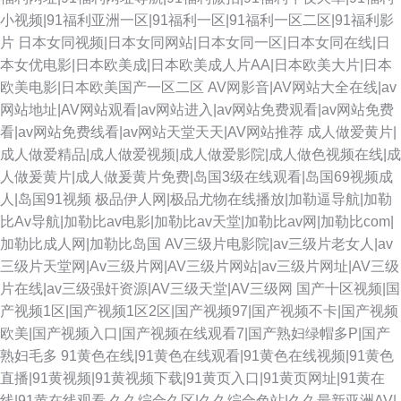
小视频|91福利亚洲一区|91福利一区|91福利一区二区|91福利影
片
日本女同视频|日本女同网站|日本女同一区|日本女同在线|日
本女优电影|日本欧美成|日本欧美成人片AA|日本欧美大片|日本
欧美电影|日本欧美国产一区二区
AV网影音|AV网站大全在线|av
网站地址|AV网站观看|av网站进入|av网站免费观看|av网站免费
看|av网站免费线看|av网站天堂天天|AV网站推荐
成人做爱黄片|
成人做爱精品|成人做爱视频|成人做爱影院|成人做色视频在线|成
人做爰黄片|成人做爰黄片免费|岛国3级在线观看|岛国69视频成
人|岛国91视频
极品伊人网|极品尤物在线播放|加勒逼导航|加勒
比Av导航|加勒比av电影|加勒比av天堂|加勒比av网|加勒比com|
加勒比成人网|加勒比岛国
AV三级片电影院|av三级片老女人|av
三级片天堂网|Av三级片网|AV三级片网站|av三级片网址|AV三级
片在线|av三级强奸资源|AV三级天堂|AV三级网
国产十区视频|国
产视频1区|国产视频1区2区|国产视频97|国产视频不卡|国产视频
欧美|国产视频入口|国产视频在线观看7|国产熟妇绿帽多P|国产
熟妇毛多
91黄色在线|91黄色在线观看|91黄色在线视频|91黄色
直播|91黄视频|91黄视频下载|91黄页入口|91黄页网址|91黄在
线|91黄在线观看
久久综合久区|久久综合色站|久久最新亚洲AV|