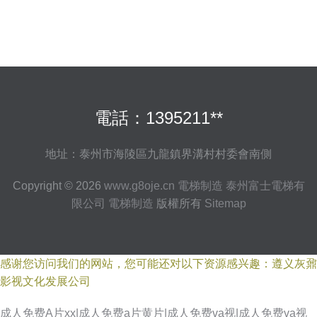
電話：1395211**
地址：泰州市海陵區九龍鎮界溝村村委會南側
Copyright © 2026
www.g8oje.cn
電梯制造
泰州富士電梯有
限公司
電梯制造
版權所有
Sitemap
感谢您访问我们的网站，您可能还对以下资源感兴趣：遵义灰鼐
影视文化发展公司
成人免费A片xx|成人免费a片黄片|成人免费va视|成人免费va视