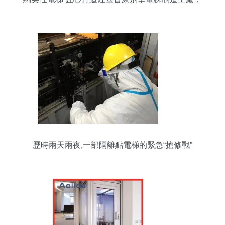
引領私人空間新高度
歷時兩天兩夜,一部隔離點電梯的緊急“搶修戰”