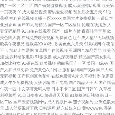
国产一区二区二区
国产偷窥盗摄视频
成人动漫网站观看
欧美第
看 99热人与兽 99精品小视频 久久海角91 中文字幕37页 A片黄色视屏 五月
一页夜夜
91成人精品视频
蜜桃爱爱视频
乱伦熟女五月天
91香
蕉视
福利在线视频直播
一区xxxxx
岛国大片免费视频
一道日本
久久亚洲伊人 91人人超碰在线 91国在线等 91狠狠超碰 肏屄国产视频肏屄
亚洲香蕉
国产91高清精品
国产一区二区福利
伦理在线播放
人
妻无码精品
91自拍在线观看
国产一级片内射
夜夜骑青青草
欧
波多野结依无码视频 九色導航 福利日在线观看 92AV在线 97不卡的在线视频
美色图人妻
在线免费欧美视频
免费黄色毛片
成人精品无码视频
欧美午夜极品
性欧美ⅩⅩⅩⅩ乱
欧美色色六月天
91影视网
午夜伦
91热资源站错所 91草小妹 日韩无码久久级 久久人人草97 国产福利视频网导
不卡
加勒比性爱网
青草国产在线视频
亚洲国产精品导航
欧美色
淫
波多野结依电影
91狠狠撸
成人深夜电影
精品国产美女剃毛
航 日韩精品无码网址 91福利免费 91九色蝌蚪蜜桃人妻 91fuli在线 91AV快播
加勒比熟女
91碰在线
欧美裸模
萌白酱国产一区
美国一级AV
国
产人在线成免费
免费黄色A片网址
微拍福利国产视频
国产人成
91豆花网亚 在线观看下载黄 亚洲久热成人色网 色猫av影院 欧美久久 久久国
无码视频
国产原创区色花堂
在线免费黄A片
久草福利
乱伦家庭
成人午夜免费视频
人妖射精
国产屁屁
国产精品天干天
国产精品
产精品9199 久久成人网视频 www久久色com 海角免费tv 麻豆精品传媒国产
午夜一区
中文字幕无码人妻
日本不卡二区
国产日韩91
久草福
利视频网
91日日夜夜91
超碰碰天天操
91草草酒店视频
韩日一
日韩另类无码AV 日韩综合视频专区 日韩人妻tst 欧美妞干网 九一热re 久久一
区二区
国产激情视频网站
成人视频日本
茄子视频污
亚洲色欲天
天
成人丝瓜视频下载
日韩逼网
精东传媒入口
黄wwww色
香港
久久一久久 老牛香蕉视频 久草热99 久草视频久久色 久草久久草在线 久久国
伦理电影在线
成人影院在线播放
欧美足交一区二区
91视频电影