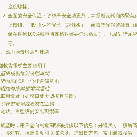
強度螺栓。
全面的安全保護：除標準安全裝置外，常需增設轎廂內緊急
止按鈕、門防撞保護光幕（或觸板）、超載聲光報警裝置（
保在達到100%載重時嚴格報警并無法啟動）、以及對講系
等。
三、應用場景與選型建議
8噸載貨電梯主要應用于：
重型機械制造與裝配車間
大型物流配送中心和倉儲基地
飛機維修庫與機場貨運站
汽車制造廠（如整車或大型模具運輸）
大型建材市場或石材加工廠
發電站、重型設備安裝現場等
在選型時，用戶需向制造商明確提供以下信息：井道尺寸、樓層
度、停站數、頂層高度和底坑深度、進出貨方向、常用裝載設備