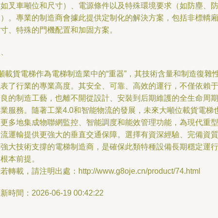
（如叉車噸位和尺寸）、電源條件以及特殊環境要求（如防塵、
潮）。專業的制造商會據此提供定制化的解決方案，包括非標轎
尺寸、特殊的門機配置和加固方案。
四、
8噸載貨電梯作為電梯制造業中的“重器”，其技術含量和制造復雜
代表了行業的專業高度。其安全、可靠、高效的運行，不僅依賴
精良的制造工藝，也離不開從設計、安裝到后期維護的全生命周
專業服務。隨著工業4.0和智能物流的發展，未來大噸位載貨電梯
將更多地集成物聯網監控、智能調度和能效管理功能，為現代重
物流運輸提供更強大的垂直交通保障。選擇有資深經驗、完備資
和強大技術支撐的電梯制造商，是確保此類特種設備長期穩定運
的根本前提。
若轉載，請注明出處：http://www.g8oje.cn/product/74.html
新時間：2026-06-19 00:42:22