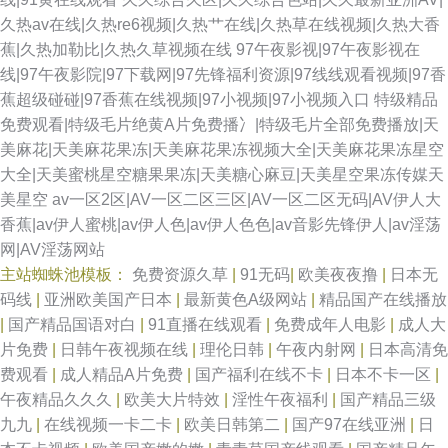
久热av在线|久热re6视频|久热艹在线|久热草在线视频|久热大香
蕉|久热加勒比|久热久草视频在线
97午夜影视|97午夜影视在
线|97午夜影院|97下载网|97先锋福利资源|97线线观看视频|97香
蕉超级碰碰|97香蕉在线视频|97小视频|97小视频入口
特级精品
免费观看|特级毛片绝黄A片免费播冫|特级毛片全部免费播放|天
美麻花|天美麻花果冻|天美麻花果冻视频大全|天美麻花果冻星空
大全|天美蜜桃星空糖果果冻|天美糖心麻豆|天美星空果冻传媒天
美星空
av一区2区|AV一区二区三区|AV一区二区无码|AV伊人大
香蕉|av伊人蜜桃|av伊人色|av伊人色色|av音影先锋伊人|av淫荡
网|AV淫荡网站
主站蜘蛛池模板：
免费资源久草
|
91无码
|
欧美夜夜撸
|
日本无
码线
|
亚洲欧美国产日本
|
最新黄色A级网站
|
精品国产在线播放
|
国产精品国语对白
|
91直播在线观看
|
免费成年人电影
|
成人大
片免费
|
日韩午夜视频在线
|
理伦日韩
|
午夜内射网
|
日本高清免
费观看
|
成人精品A片免费
|
国产福利在线不卡
|
日本不卡一区
|
午夜精品久久久
|
欧美大片特效
|
淫性午夜福利
|
国产精品三级
九九
|
在线视频一卡二卡
|
欧美日韩第二
|
国产97在线亚洲
|
日