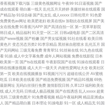
香蕉视频下载污版
三级黄色视频网址
午夜99
91日逼视频
国产
成在线观看
萌白酱一线天
乱伦五月天婷婷
美腿丝袜在线观看
国
产精品3p
91综合碰
国产乱女乱
成人xxxxx
日韩伦理片
91色爱
免费黄色av网址
欧美肥老妇
欧美在线tv
加勒比在线视屏
国产美
女在线免费
91香蕉污APP
国产高清自拍一区
第一页草草影院
韩日成人
精品福利
91天堂一区二区
日韩a级电影
国产二区高清
国产www视频
国产粉嫩
国产男女猛视频
91社在线看
欧美日韩
黄色片
变态另态另类2
91李宗精品
黑丝袜自慰喷水
乱伦五月
国
产无码网站
三级无毒免费
青青草51
91丝袜在线
91九色在线观
看
91插
成人中文字幕免费
成年人网站视频
免费在线影院
日本
欧美第一页
国产ts在线观看
午夜影院国产在线
91操在线观看
日
韩在线播放视频
成人大片一级天天
内射性爱网址大全
欧美社区
第一页
欧美在线视频播放
91视频污污污
超碰在线公开
AV蜜桃
吃瓜
日本欧美在线看
国产精选免费视频
国产精品91视频
69热
最新网址
无码白丝强行免费
激情影院日韩
久草123
福利欧美在
线
成人片无码
日韩成人极品视频
国产在线诱惑
乱人xxxxx
超黄
无码
三级黄色图片
91免费看视频
精品午夜福利网
精品亚洲成a
人
国产精品萌白酱
日本理论
91操电影
91一区
成人精品无
91国