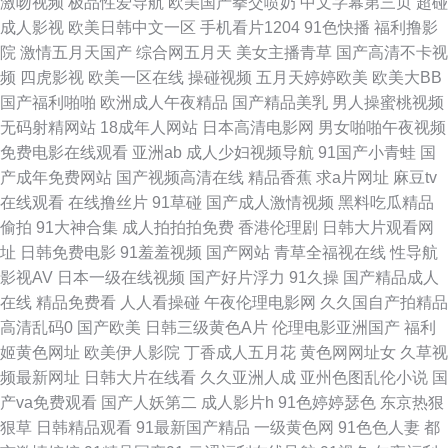
激吻视频
极品性爱导航
欧美国产拳交喷奶
中文字幕第三页
超碰
成人影视
欧美日韩中文一区
手机看片1204
91色快播
福利撸影
国内黄色片 丝袜人妻无码专区视频 日韩高清无码专区 wwwav先锋 日日摸夜
院
激情五月天国产
综合网五月天
美女主播青草
国产高清不卡视
频
四虎影视
欧美一区在线
操碰视频
五月天婷婷欧美
欧美大BB
夜爽 91夜色国产www 婷婷五月花 超碰自拍97自拍 婷婷在线一区 91视频入
国产福利啪啪
欧洲成人午夜精品
国产精品美乳
男人操蜜桃视频
无码射精网站
18成年人网站
日本高清电影网
男女啪啪午夜视频
口竹菊 在线观看AV大片 色情伦理午夜大片 俺去也影院 日本www青青草 91
免费电影在线观看
亚洲ab
成人少妇视频导航
91国产小青蛙
国
产成年免费网站
国产视频高清在线
精品香蕉
求a片网址
麻豆tv
熟女探花 婷婷色五月份 国产区第二页 国产成人国产精品 影音先锋aaa资源
在线观看
在线撸丝片
91草碰
国产成人激情视频
黑料吃瓜精品
偷拍
91大神合集
成人拍拍拍免费
香港伦理剧
日韩大片观看网
91视频夫妻 超碰91操 极品影院 欧洲久久 先锋影音资源5月天 AV午夜在线
址
日韩免费电影
91羞羞视频
国产网站
青草全福视在线
性导航
影视AV
日本一级在线视频
国产好片浮力
91久操
国产精品成人
欧美性交第八页 精品久久AV大香蕉 伊人久久成人网 丁香婷婷社区 男女一级
在线
精品免费看
人人看操碰
午夜伦理电影网
久久国自产拍精品
高清乱码0
国产欧美
日韩三级黄色A片
伦理电影亚洲国产
福利
a黄 午夜福利国产一区 91福利导航大香蕉 97人妻人人操人人乐 人人超碰69
姬黄色网址
欧美伊人影院
丁香成人五月花
黄色网网址女
久草视
频最新网址
日韩大片在线看
久久亚洲人成
亚州色图乱伦小说
国
91pro成人 av久热 国内精品综久久 色导航免费在线视频 91porny九色 超碰
产va免费观看
国产人妖第二
成人影片h
91色婷婷瑟色
东京热狠
狠草
日韩精品观看
91最新国产精品
一级黄色网
91色色人妻
都
人人爱爱 九九视频2国 日韩网站3 91蜜桃网在线观看 国产厨房乱子伦 日韩国