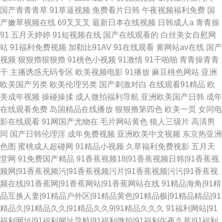
国产青青青草
91草逼视频
免费看片日韩
午夜视频福利免费
国
产嫩草视频在线
69叉叉叉
最新日本在线视频
日韩成人a
青青操
91
五月天婷婷
91短视频在线
国产在线观看的
白丝美女自慰网
站
91福利免费视频
加勒比91AV
91在线观看
黄网站av在线
国产
视频
狠狠擼狠狠擼
91桃色小视频
91激情
91干啪啪
青青操青青
干
主播诱惑无码专区
欧美视频电影
91播放
麻豆桃色网站
亚洲
欧美国产另类
欧美伦理另类
国产刺激对白
在线观看91精品
欧
美成年视频
操碰操揉
成人微拍福利导航
亚洲欧美国产日韩
成年
在线观看免费
岛国精品在线播放
狠狠撸第四色
欧美一页
女同电
影在线观看
91网国产尤物在
毛片网站黄色
狼人三级片
高清男
同
国产日韩伦理淫
成年免费视频
亚洲欧美中文视频
东京热亚洲
色图
蜜桃成人超碰网
91精品小视频
久草福利免费视影
五月天
堂网
91免费国产精品
91香蕉视频18|91香蕉视频日韩|91香蕉视
频网|91香蕉视频污|91香蕉视频污片|91香蕉视频污污|91香蕉视
频在线|91香蕉网|91香蕉网站|91香蕉网站在线
91精品海角|91精
品互换人妻|91精品户外区|91精品黄色|91精品极|91精品精品|91
精品久|91精品久久|91精品久久9|91精品久久久
91福利网站|91
福利网址|91福利网址导航|91福利微拍|91福利午夜久草|91福利