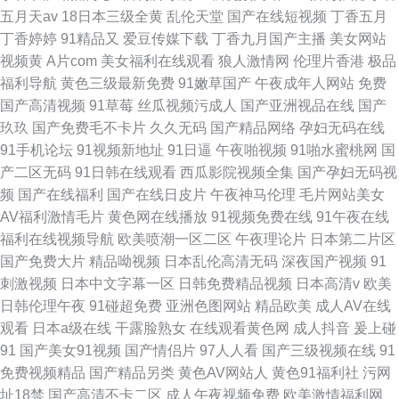
五月天av
18日本三级全黄
乱伦天堂
国产在线短视频
丁香五月
丁香婷婷
91精品又
爱豆传媒下载
丁香九月国产主播
美女网站
视频黄
A片com
美女福利在线观看
狼人激情网
伦理片香港
极品
福利导航
黄色三级最新免费
91嫩草国产
午夜成年人网站
免费
国产高清视频
91草莓
丝瓜视频污成人
国产亚洲视品在线
国产
玖玖
国产免费毛不卡片
久久无码
国产精品网络
孕妇无码在线
91手机论坛
91视频新地址
91日逼
午夜啪视频
91啪水蜜桃网
国
产二区无码
91日韩在线观看
西瓜影院视频全集
国产孕妇无码视
频
国产在线福利
国产在线日皮片
午夜神马伦理
毛片网站美女
AV福利激情毛片
黄色网在线播放
91视频免费在线
91午夜在线
福利在线视频导航
欧美喷潮一区二区
午夜理论片
日本第二片区
国产免费大片
精品呦视频
日本乱伦高清无码
深夜国产视频
91
刺激视频
日本中文字幕一区
日韩免费精品视频
日本高清v
欧美
日韩伦理午夜
91碰超免费
亚洲色图网站
精品欧美
成人AV在线
观看
日本a级在线
干露脸熟女
在线观看黄色网
成人抖音
爰上碰
91
国产美女91视频
国产情侣片
97人人看
国产三级视频在线
91
免费视频精品
国产精品另类
黄色AV网站人
黄色91福利社
污网
址18禁
国产高清不卡二区
成人午夜视频免费
欧美激情福利网