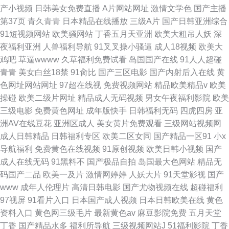
产小视频
日韩美女免费直播
A片网站网址
激情文学色
国产主播
第37页
青久青青
日本精品在线播放
三级A片
国产日韩亚洲综合
91短视频网站
欧美骚网站
丁香五月天亚洲
欧美大粗吊人妖
深
夜福利亚洲
人兽福利导航
91叉叉操小骚逼
成人18视频
欧美大
鸡吧
草逼wwww
久草福利免费试看
岛国国产在线
91人人超碰
青青
美女白丝18禁
91肏比
国产三区电影
国产内射后入在线
黄
色网址网站网址
97超在线视
免费视频网站
精品欧美精品v
欧美
操碰
欧美二级片网址
精品成人无码视频
男女午夜福利影院
欧美
三级电影
免费黄色网址
成年版快手
日韩福利无码
四虎四房
亚
洲AV在线豆花
亚洲区成人
美女黄片免费观看
三级网站视频网
成人日韩精品
日韩福利专区
欧美二区女同
国产精品一区91
小x
导航福利
免费黄色在线视频
91原创视频
欧美日韩小视频
国产
成人在线无码
91黑料不
国产极品自拍
岛国最大色网站
精品无
码国产二品
欧美一及片
激情网婷婷
人妖大片
91天堂影视
国产
www
成年人伦理片
高清日韩电影
国产尤物视频在线
超碰福利
97视屏
91看片入口
日本国产成人视频
日本日韩欧美在线
黄色
资料入口
黄色网三级毛片
最新黄色av
麻豆影院免费
五月天堂
丁香
国产精品水多
福利所导航
三级视频网站J
51福利影院
丁香