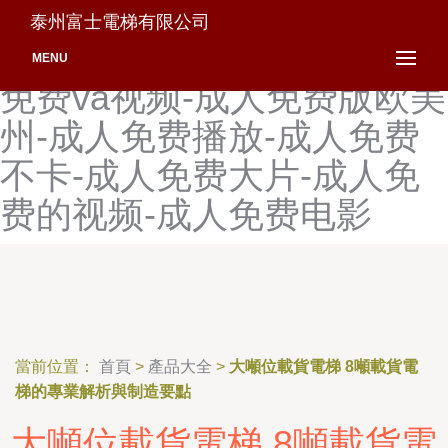
成人免费A片xx-成人免费a
泰州富士電梯有限公司
片黄片-成人免费va视-成人
MENU
免费va视频-成人免费版欧美
州-成人免费播放-成人免费
不卡-成人免费大片-成人免
费的视频-成人免费电影
當前位置：
首頁
>
產品大全
>
大噸位載貨電梯 8噸載貨電
梯的專業解析與制造要點
大噸位載貨電梯 8噸載貨電