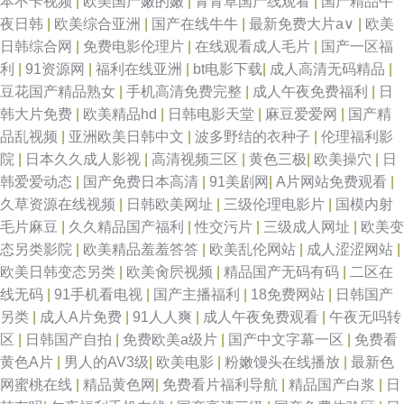
本不卡视频
|
欧美国产嫩的嫩
|
青青草国产线观看
|
国产精品午
夜日韩
|
欧美综合亚洲
|
国产在线牛牛
|
最新免费大片a∨
|
欧美
日韩综合网
|
免费电影伦理片
|
在线观看成人毛片
|
国产一区福
利
|
91资源网
|
福利在线亚洲
|
bt电影下载
|
成人高清无码精品
|
豆花国产精品熟女
|
手机高清免费完整
|
成人午夜免费福利
|
日
韩大片免费
|
欧美精品hd
|
日韩电影天堂
|
麻豆爱爱网
|
国产精
品乱视频
|
亚洲欧美日韩中文
|
波多野结的衣种子
|
伦理福利影
院
|
日本久久成人影视
|
高清视频三区
|
黄色三极
|
欧美操穴
|
日
韩爱爱动态
|
国产免费日本高清
|
91美剧网
|
A片网站免费观看
|
久草资源在线视频
|
日韩欧美网址
|
三级伦理电影片
|
国模内射
毛片麻豆
|
久久精品国产福利
|
性交污片
|
三级成人网址
|
欧美变
态另类影院
|
欧美精品羞羞答答
|
欧美乱伦网站
|
成人涩涩网站
|
欧美日韩变态另类
|
欧美肏屄视频
|
精品国产无码有码
|
二区在
线无码
|
91手机看电视
|
国产主播福利
|
18免费网站
|
日韩国产
另类
|
成人A片免费
|
91人人爽
|
成人午夜免费观看
|
午夜无吗转
区
|
日韩国产自拍
|
免费欧美a级片
|
国产中文字幕一区
|
免费看
黄色A片
|
男人的AV3级
|
欧美电影
|
粉嫩馒头在线播放
|
最新色
网蜜桃在线
|
精品黄色网
|
免费看片福利导航
|
精品国产白浆
|
日