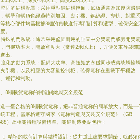
3.5米以上、深度4米以上、高度2.5米以上。
. 堅固的結構配置：采用重型鋼結構轎廂，底板通常為加厚防滑
板，轎壁和轎頂也經過特別加固。曳引機、鋼絲繩、導軌、對重
統等核心部件均需根據8噸的負載進行專門計算和選型，確保安全
余度。
. 特殊的門系統：通常采用堅固耐用的垂直中分雙扇門或旁開雙
門，門機功率大，開啟寬度大（常達2米以上），方便叉車等裝卸
備進出。
. 強化的動力系統：配備大功率、高扭矩的永磁同步或傳統蝸輪
桿曳引機，以及相應的大容量控制柜，確保電梯在重載下平穩啟
動、運行和制動。
二、8噸載貨電梯的制造關鍵與安全規范
制造一臺合格的8噸載貨電梯，絕非普通電梯的簡單放大，而是一
系統工程，需嚴格遵守國家《電梯制造與安裝安全規范》（GB
588）及相關特種設備標準。關鍵制造要點包括：
精準的載荷計算與結構設計：從井道土建要求開始，就必須