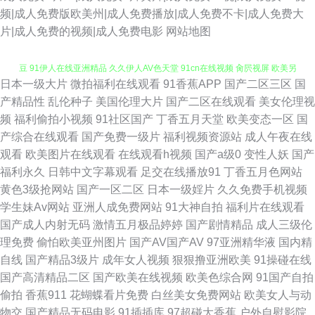
频|成人免费版欧美州|成人免费播放|成人免费不卡|成人免费大
片|成人免费的视频|成人免费电影
网站地图
日本一级大片
微拍福利在线观看
91香蕉APP
国产二区三区
国
亚洲av褔利专区 欧美亚洲日韩国产婷婷 久草福利免费在线观看 先锋影音麻
产精品性
乱伦种子
美国伦理大片
国产二区在线观看
美女伦理视
频
福利偷拍小视频
91社区国产
丁香五月天堂
欧美变态一区
国
豆 91伊人在线亚洲精品 久久伊人AV色天堂 91cn在线视频 肏屄视屏 欧美另
产综合在线观看
国产免费一级片
福利视频资源站
成人午夜在线
观看
欧美图片在线观看
在线观看h视频
国产a级0
变性人妖
国产
类综合楼 狠狠日深夜宅男狠狠插 欧美色图婷婷五月天 人妖扩肛 91探花国 久
福利永久
日韩中文字幕观看
足交在线播放91
丁香五月色网站
黄色3级抢网站
国产一区二区
日本一级婬片
久久免费手机视频
久93 91超碰在线视频 殴美色AAAA 91论坛在线 午夜福利专区 91网站在线免
学生妹Av网站
亚洲人成免费网站
91大神自拍
福利片在线观看
国产成人内射无码
激情五月极品婷婷
国产剧情精品
成人三级伦
费观看下载 久久之久久 伊人日韩无码 成人高清三级网址 日韩电影资源共享
理免费
偷怕欧美亚州图片
国产AV国产AV
97亚洲精华液
国内精
自线
国产精品3级片
成年女人视频
狠狠撸亚洲欧美
91操碰在线
AV 91狼友紧急 福利导航网 日韩电影αν免费 91蝌蚪 国产精品成人福利 色国
国产高清精品二区
国产欧美在线视频
欧美色综合网
91国产自拍
偷拍
香蕉911
花蝴蝶看片免费
白丝美女免费网站
欧美女人与动
产欧美日韩 91麻豆之闺蜜双飞 国国国国产在线精品 亚洲天堂BT 91网址免费
物交
国产精品无码电影
91插插库
97超碰大香蕉
户外自慰影院