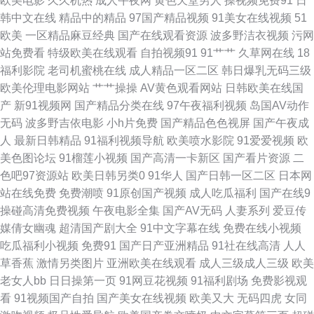
欧美电影
久久机热
成人午夜网
黄色天堂男人
操视频免费91
日
韩中文在线
精品中的精品
97国产精品视频
91美女在线视频
51
线91深夜福利 豆花网站官网入口 成人伊人大香蕉 1024吃瓜官网入口 婷婷五
欧美
一区精品麻豆经典
国产在线观看资源
波多野洁衣视频
污网
站免费看
特级欧美在线观看
自拍视频91
91艹艹
久草网在线
18
月综合五区 www超碰肏屄在线 四虎传媒影院 91网站永久免费看视频 蜜桃性
福利影院
老司机蜜桃在线
成人精品一区二区
韩日爆乳无码三级
欧美伦理电影网站
艹艹操操
AV黄色观看网站
日韩欧美在线国
视频免费看 91tv在线观看 久久草午夜福利视频 91vv视频福利社 久久人妻网
产
新91视频网
国产精品分类在线
97午夜福利视频
岛国AV动作
无码
波多野吉依电影
小h片免费
国产精品色色视屏
国产午夜成
国内免费观看在线 91国产成人导航 欧美日韩福利成人在线 91视频在线免费
人
最新日韩精品
91福利视频导航
欧美喷水影院
91爱爱视频
欧
美色图论坛
91榴莲小视频
国产高清一卡新区
国产看片资源
二
观看 另类网址 91超碰在线人人 国产精诚精品 无码中文字幕乱 91新址
色吧97资源站
欧美日韩另类0
91华人
国产日韩一区二区
日本网
站在线免费
免费潮喷
91原创国产视频
成人吃瓜福利
国产在线9
91NAV作品视频 免费阿Ⅴ 91猫先生视频 黑人欧美性爱 91ncom草 成人91va
操碰高清免费视频
午夜电影全集
国产AV无码
人妻系列
爱豆传
媒倩女幽魂
超清国产剧大全
91中文字幕在线
免费在线小视频
色老六综合 91人妻人人造人人爽 九一影院天美传媒 伊人青青91 91福利小视
吃瓜福利小视频
免费91
国产日产亚洲精品
91社在线高清
人人
草香蕉
激情另类图片
亚洲欧美在线观看
成人三级成人三级
欧美
玖玖热99 91小视频大全在线观看 人妻aU在线 91青青草97资源 玖玖伊大香
老女人bb
日日操第一页
91网豆花视频
91福利剧场
免费影视观
看
91视频国产自拍
国产美女在线视频
欧美又大
无码四虎
女同
蕉 91白嫩视频精品 国产精品一区不卡 91九九主播 久久国产久久 91黑黄网