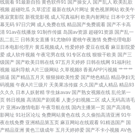
线观看
91最新自拍
黄色软件91
国产操女人
国产乱人
欧美乱欲
视频
超碰吃瓜
久草涩涩
最新在线A片网址
黄色视屏网站
欧美午
免费看片91 午夜影院体验区 欧美综合久久 wwwav五月天资源 内射黑丝在线
夜寂寞影院
新视觉影视
成人写真福利
欧美内射网址
日本中文字
幕无码
97日穴网
成人免费在线
精品国产免费观看
国产不卡高
91免费站 激情啪啪综合 午夜理伦三级做爰电影 91综合人人插 91社在线电影
清
91av在线播放
91制作传媒
岛国av资源
超碰91资源
国产乱一
乱二乱三
日韩美女直播
91尤物69
蜜桃午夜激情
免费伦理电影
久久色一区 亚洲一区二区三区人妻 91偷拍福利视频 日韩AV资源在线共享 91
日本电影伦理片
黄瓜视频成人
性爱婷婷
爱豆在线看
麻豆影院爱
爱
成人软件视频
午夜宅男在线
91专区在线
狠狠干欧美
国产三
快播视频在线观看 老湿在线视频 尤物一区在线视频 91在线视频免费公开 黑
级国产
国产欧美日韩在线
97五月天婷婷
日韩在线网
91福利社
视频
福利导航
A片三级网站
久草视频8
香蕉APP污视频
艹艹艹
丝高跟av在线 香蕉色色在线 国产自产在线区 影音AV小说 超碰在线91人 老
插逼
国产精品五月天
狠狠操欧美性爱
国产绝色精品
精品孕妇无
码视频
午夜A片三级片
天美果冻传媒
久久国产成人精品
精品93
司机午夜开放 性欧美第三页 91日韩国产影院 国产操小浪穴AV片 青青草青娱
久久久
日本人妖射精
学生妹avav
国产熟女视频在线
乱伦第一
页
韩日视频
高清国产剧观看
人妻少妇视频二区
成人无码高清毛
乐av99 69麻豆 99导航亚洲 精品亚洲日韩色欲专区 探花视频网站 91在线大
片
亚洲av激情电影
午夜导航在线
国内主播第一页
国产高清电
影网址
91社区论坛
免费网站黄色在线
久久偷拍高清亚洲
91午
狠狠搞综合网 日韩欧美网站A片 91第一福利 99热亚洲福利 九一视频在线视
夜在线免费
亚洲精品第五页
麻豆网站在线观看
91精选国产
国
产精品亚洲
黄色三级成年
五月天婷婷爱
国产不卡小视频
AV色
频 91n在现免费观看 极品少妇自慰 一区二区 91亚洲视频 九九精品黄色 亚洲