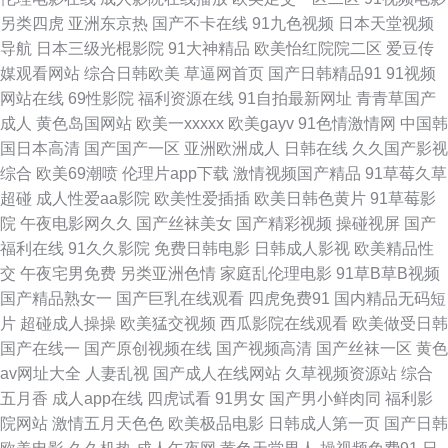
另类四虎
亚洲东京热
国产不卡在线
91九色视频
日本天堂视频
产人妻区 日本韩国在线不卡视频 五月婷最新网址 91的美女视频 91啦福利视
导航
日本三级光棍影院
91大神精品
欧美怡红院院二区
爱豆传
媒观看网站
综合日韩欧美
草逼网首页
国产日韩精品91
91视频
频 婷婷五月天se 亚洲丝浆 爱草人人网 色狼窝AV影院 91碰碰 黄色废料 亚洲
网站在线
69性影院
福利资源在线
91自拍最新网址
青青草国产
成人
黄色岛国网站
欧美一xxxxx
欧美gayv
91色情激情网
中国韩
日韩天美 91在线色情电影 欧美黄色网址 91ncom指南 成全高清大全免费 欧
国日本高清
国产国产一区
亚洲欧洲成人
日韩在线
久久国产影视
综合
欧美69潮喷
伦理片app下载
激情视频国产精品
91草莓久草
美久久成人 91n视频在线观看 东方AV在线新网址 人人99爱爽 91福利射视频
超碰
成人性爱aa影院
欧美性爱插插
欧美日韩色黄片
91草莓影
院
午夜电影网久久
国产丝袜美女
国产精彩视频
操碰视屏
国产
大香蕉论坛 五月花综合网 五月男人天堂 91海角社区在线看 男人色天堂 波多
福利在线
91久久影院
免费日韩电影
日韩成人影视
欧美精品性
交
午夜宅男免费
另类亚洲色情
家庭乱伦理电影
91草B草B视频
野衣五级片 91nav入口观看 另类无码变态 婷婷五月四房色在线 99热热色网
国产精品熟女一
国产巨乳在线观看
四虎免费91
国内精品无码短
片
超碰成人操操
欧美猛交视频
西瓜影院在线观看
欧美做受日韩
站 成人cao逼视频导航 日韩三级在线 色五月丁香激情播播网 91人妻性爱超
国产在线一
国产原创视频在线
国产视频高清
国产丝袜一区
黄色
av网址大全
人妻乱视
国产成人在线网站
久草视频资源站
综合
碰 99久久高清免费视频 日韩美女电影 一本道欧美日A∨ 久久国产人妻区
五月香
成人app在线
四虎试看
91男女
国产男小鲜肉同
福利影
院网站
激情五月天色色
欧美极品电影
日韩成人第一页
国产日韩
91com看片 传媒福利在线导航 青青草视频人人干 91社区论坛 久久中文骚 在