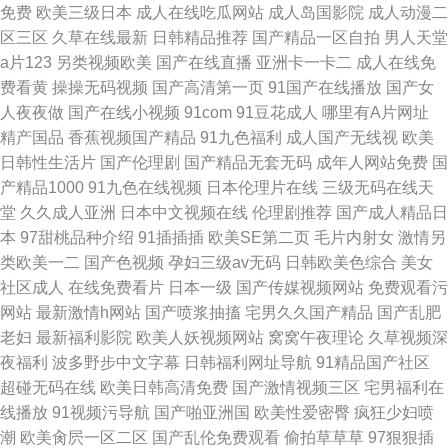
免费
欧美三级日本
成人在线吃瓜网站
成人岛国影院
成人动漫二
区三区
久草在线最新
日韩精品推荐
国产精品一区自拍
男人天堂
a片123
另类视频欧美
国产在线直播
亚洲卡一卡二
成人在线免
费看黄
操操无码视频
国产高清第一页
91国产在线播放
国产女
人夜夜做
国产在线小视频
91com
91豆花成人
哪里有A片网址
精产国品
香蕉视频国产精品
91九色福利
成人国产无线视
欧美
日韩性生活片
国产伦理剧
国产精品无套无码
成年人网站免费
国
产精品1000
91九色在线视频
日本伦理片在线
三级无码在线天
堂
久久成人亚洲
日本中文视频在线
伦理剧推荐
国产成人精品日
本
97甜桃品种介绍
91插插插
欧美SE第二页
毛片内射女
激情另
类欧美一二
国产色视频
孕妇三级av无码
日韩欧美色综合
美女
社区成人
在线免费看片
日本一级
国产传媒视频网站
免费观看污
网站
最新激情h网站
国产喷浆抽搐
宅男久久国产精品
国产乱肥
老妇
最新福利影院
欧美人妖视频网站
窝窝午夜理论
久草视频深
夜福利
波多野步中文字幕
日韩福利网址导航
91精品国产社区
超碰无码在线
欧美日韩高清免费
国产激情视频三区
宅男福利在
线播放
91视频污导航
国产啪亚洲国
欧美性爱密臀
疯狂少妇喷
潮
欧美肏屄一区二区
国产乱伦免费观看
偷拍草草草
97狠狠插