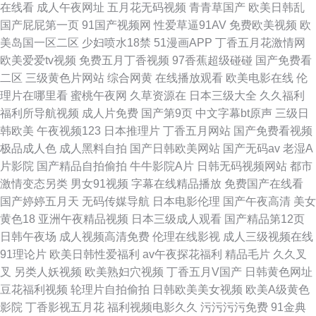
在线看
成人午夜网址
五月花无码视频
青青草国产
欧美日韩乱
国产屁屁第一页
91国产视频网
性爱草逼91AV
免费欧美视频
欧
美岛国一区二区
少妇喷水18禁
51漫画APP
丁香五月花激情网
欧美爱爱tv视频
免费五月丁香视频
97香蕉超级碰碰
国产免费看
二区
三级黄色片网站
综合网黄
在线播放观看
欧美电影在线
伦
理片在哪里看
蜜桃午夜网
久草资源在
日本三级大全
久久福利
福利所导航视频
成人片免费
国产第9页
中文字幕bt原声
三级日
韩欧美
午夜视频123
日本推理片
丁香五月网站
国产免费看视频
极品成人色
成人黑料自拍
国产日韩欧美网站
国产无码av
老湿A
片影院
国产精品自拍偷拍
牛牛影院A片
日韩无码视频网站
都市
激情变态另类
男女91视频
字幕在线精品播放
免费国产在线看
国产婷婷五月天
无码传媒导航
日本电影伦理
国产午夜高清
美女
黄色18
亚洲午夜精品视频
日本三级成人观看
国产精品第12页
日韩午夜场
成人视频高清免费
伦理在线影视
成人三级视频在线
91理论片
欧美日韩性爱福利
av午夜探花福利
精品毛片
久久叉
叉
另类人妖视频
欧美熟妇穴视频
丁香五月V国产
日韩黄色网址
豆花福利视频
轮理片自拍偷拍
日韩欧美美女视频
欧美A级黄色
影院
丁香影视五月花
福利视频电影久久
污污污污免费
91金典