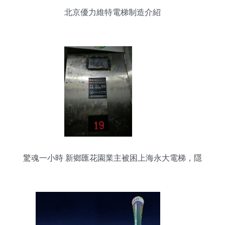
北京優力維特電梯制造介紹
驚魂一小時 新鄉匯花園業主被困上海永大電梯，隱
患直指改造迫在眉睫