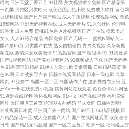
哟哟
亚洲天堂丁香五月
91社网
美女视频黄全免费
国产精品第
一页国
另类区另类欧美
欧美色图乱伦小说
免费成人软件
黄色网
日韩成人网在线 91亚洲色图在线
址视频播放
国产日产美产精品
成人午夜视频
伦理视频网站
黄色
18禁网站
亚洲无码视频在线
成人无码看片
91原创社区
伦理电
影香港
成人免费
蜜桃91色色
A片视频网
国产自在线
操欧美老
女人
人人97综合精品
岛国免费
国产无码一二
蜜桃tv网站入口
国产第66页
另类国产在线
熟女自拍偷拍
青青久视频
久草新视
频在线
激情深爱欧美激情
91视频官网国产
狠狠操-91
91我要操
国产ts视频网站
国产美女视频网站
91视频成人下载
国产无码色
色
91香蕉亚洲精品
91伊人加勒比
欧美狠狠插
日韩精品高清
黄
色av网
日本波多野吉衣
日韩在线观看精品
日本一级电影
久草
网页
97免费艹
岛国一区二区
岛国动作片在
波多野吉衣三级
亚
洲AV一卡
在线免费小视频
搞黄网站在线观看
免费色情A片网扯
91资源在线视频
蜜桃视频网站
91中文
国产在线视频
福利爱爱
网址
岛国搬运工首页
伦理朋友的妈妈
丝袜女同
日韩性爱网址
在线观看日本黄
亚洲国产第一网站
国产99不卡
66精品视频
国
产精品探花一区
成人免费国产大片
国产在线网址观看
欧美激情
日韩
国产精品无码亚洲
国产一区二区黄片
喷潮一区
福利姬足交