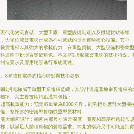
在現代化物流倉儲、大型工廠、重型設備制造以及機場貨站等領
域，大噸位載貨電梯已成為不可或缺的垂直運輸核心設備。其中，
噸載貨電梯以其強大的承載能力，在重型貨物、大型設備和密集
物料運輸中扮演著關鍵角色。本文將對8噸載貨電梯的技術特點、
心制造要求及應用場景進行系統闡述。
一、8噸載貨電梯的核心特點與技術參數
8噸載貨電梯屬于重型工業電梯范疇，其設計遠超普通乘客電梯的
載標準。其主要技術特點通常包括：
. 超高載重能力：額定載重量為8000公斤，能夠輕松應對大型機
設備、整托盤的密集型貨物或重型原材料。
. 寬大轎廂設計：轎廂內部尺寸通常深度、寬度和高度都遠超常
電梯，以滿足大體積貨物的裝載需求。常見的轎廂尺寸可能達到